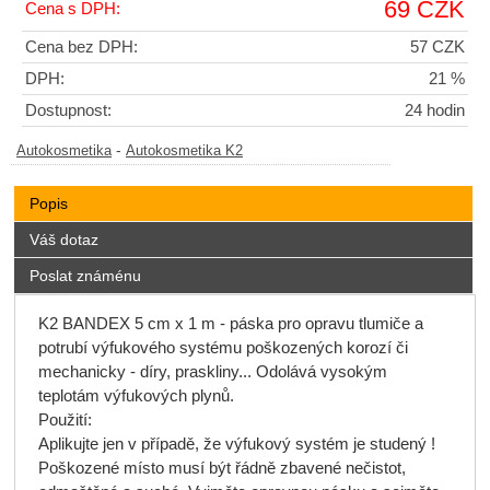
69 CZK
Cena s DPH:
Cena bez DPH:
57 CZK
DPH:
21 %
Dostupnost:
24 hodin
-
Autokosmetika
Autokosmetika K2
Popis
Váš dotaz
Poslat známénu
K2 BANDEX 5 cm x 1 m - páska pro opravu tlumiče a
potrubí výfukového systému poškozených korozí či
mechanicky - díry, praskliny... Odolává vysokým
teplotám výfukových plynů.
Použití:
Aplikujte jen v případě, že výfukový systém je studený !
Poškozené místo musí být řádně zbavené nečistot,