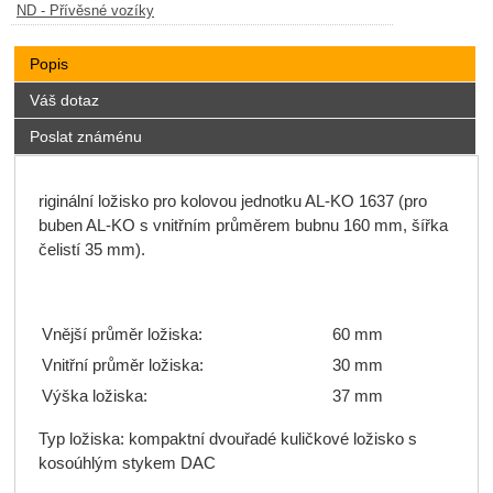
ND - Přívěsné vozíky
Popis
Váš dotaz
Poslat známénu
riginální ložisko pro kolovou jednotku AL-KO 1637 (pro
buben AL-KO s vnitřním průměrem bubnu 160 mm, šířka
čelistí 35 mm).
Vnější průměr ložiska:
60 mm
Vnitřní průměr ložiska:
30 mm
Výška ložiska:
37 mm
Typ ložiska: kompaktní dvouřadé kuličkové ložisko s
kosoúhlým stykem DAC