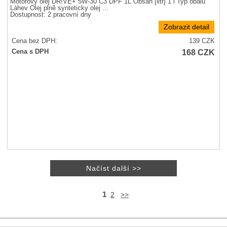
Motorový olej DR!VE+ 5W-30 C3 DPF 1L Obsah [litr] 1 l Typ obalu
Láhev Olej plně synteticky olej ...
Dostupnost:
2 pracovní dny
Zobrazit detail
Cena bez DPH:
139
CZK
168
CZK
Cena s DPH
1
2
>>