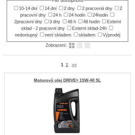
Filtr dostupnosti
10-14 dní
14 dní
2 dny
2 pracovná dny
2
pracovní dny
24 h
24 hodin
24hodin
2pracovní dny
3 dny
48 h
48 hodin
Externí
sklad - 2 pracovní dny
Externí sklad-24h
nedostupný
není skladem
skladem
Výprodej
Zobrazení:
1
2
>>
Motorový olej DRIVE+ 15W-40 5L