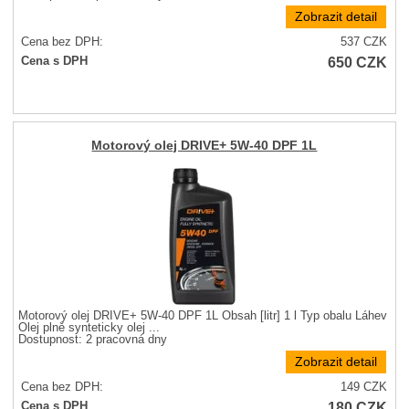
Zobrazit detail
Cena bez DPH:
537
CZK
650
CZK
Cena s DPH
Motorový olej DRIVE+ 5W-40 DPF 1L
Motorový olej DRIVE+ 5W-40 DPF 1L Obsah [litr] 1 l Typ obalu Láhev
Olej plně synteticky olej ...
Dostupnost:
2 pracovná dny
Zobrazit detail
Cena bez DPH:
149
CZK
180
CZK
Cena s DPH